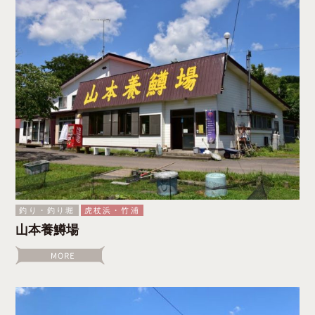
釣り・釣り堀
虎杖浜・竹浦
山本養鱒場