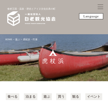
食材王国・温泉・歴史とアイヌ文化伝承の町
Language
HOME
>
遊ぶ
>
虎杖浜・竹浦
虎杖浜
食べる
泊まる
遊ぶ
買う
観る
イベント