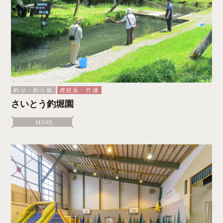
釣り・釣り堀
虎杖浜・竹浦
さいとう釣堀園