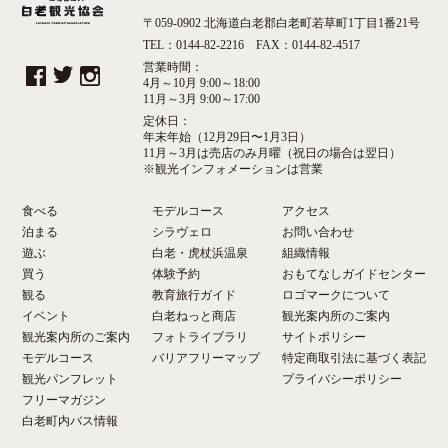
〒059-0902 北海道白老郡白老町若草町1丁目1番21号
TEL：0144-82-2216 FAX：0144-82-4517
営業時間：
4月～10月 9:00～18:00
11月～3月 9:00～17:00
定休日：
年末年始（12月29日〜1月3日）
11月～3月は売店のみ月曜（祝日の場合は翌日）
※観光インフォメーションは営業
食べる
モデルコース
アクセス
泊まる
シラヴェロ
お問い合わせ
遊ぶ
白老・虎杖浜温泉
組織情報
買う
体験予約
おもてなしガイドセンター
観る
教育旅行ガイド
ロゴマークについて
イベント
白老ねっと商店
観光案内所のご案内
観光案内所のご案内
フォトライブラリ
サイトポリシー
モデルコース
バリアフリーマップ
特定商取引法に基づく表記
観光パンフレット
プライバシーポリシー
フリーマガジン
白老町内バス情報