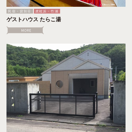
民宿・貸別荘
虎杖浜・竹浦
ゲストハウス たらこ湯