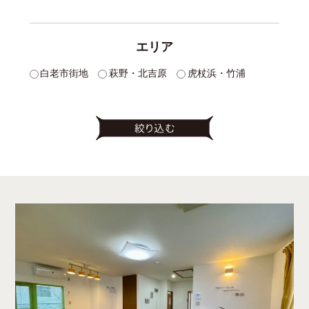
エリア
白老市街地
萩野・北吉原
虎杖浜・竹浦