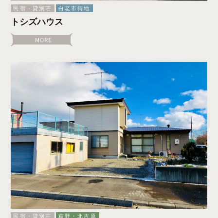
民宿・貸別荘
白老市街地
トシズハウス
民宿・貸別荘
萩野・北吉原