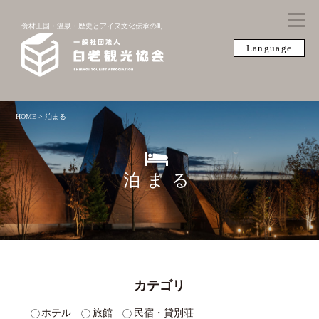
食材王国・温泉・歴史とアイヌ文化伝承の町
Language
HOME
>
泊まる
泊まる
カテゴリ
ホテル
旅館
民宿・貸別荘