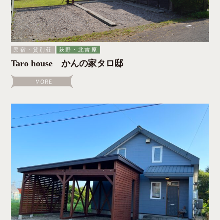
民宿・貸別荘
萩野・北吉原
Taro house かんの家タロ邸