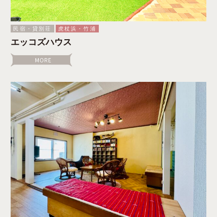
民宿・貸別荘
虎杖浜・竹浦
エッコズハウス