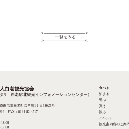
食べる
人白老観光協会
泊まる
タ
白老駅北観光インフォメーションセンター）
ラ
遊ぶ
 北海道白老郡白老町若草町1丁目1番21号
買う
216 FAX：0144-82-4517
観る
イベント
18:00
観光案内所のご案
17:00