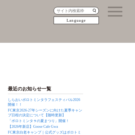
Language
最近のお知らせ一覧
しらおいポロトミンタラフェスティバル2026
開催！！
FC東京2026-27年シーズンに向けた夏季キャン
プ日程の決定について【随時更新】
「ポロトミンタㇻの夏まつり」開催！
【2026年新店】Goose Cafe Gwa
FC東京白老キャンプ｜公式グッズはポロトミ