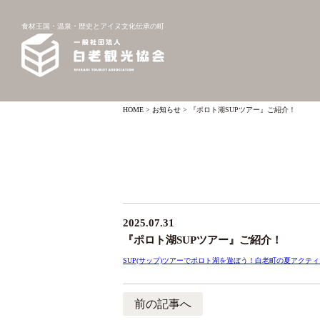
食材王国・温泉・歴史とアイヌ文化伝承の町
HOME
>
お知らせ
>
『ポロト湖SUPツアー』ご紹介！
2025.07.31
『ポロト湖SUPツアー』ご紹介！
SUP(サップ)ツアーでポロト湖を遊ぼう！白老町の夏アクテ
前の記事へ