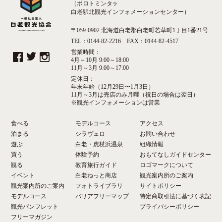
（ポロトミンタ
ラ
白老駅北観光インフォメーションセンター）
〒059-0902 北海道白老郡白老町若草町1丁目1番21号
TEL：0144-82-2216 FAX：0144-82-4517
営業時間：
4月～10月 9:00～18:00
11月～3月 9:00～17:00
定休日：
年末年始（12月29日〜1月3日）
11月～3月は売店のみ月曜（祝日の場合は翌日）
※観光インフォメーションは営業
食べる
モデルコース
アクセス
泊まる
シラヴェロ
お問い合わせ
遊ぶ
白老・虎杖浜温泉
組織情報
買う
体験予約
おもてなしガイドセンター
観る
教育旅行ガイド
ロゴマークについて
イベント
白老ねっと商店
観光案内所のご案内
観光案内所のご案内
フォトライブラリ
サイトポリシー
モデルコース
バリアフリーマップ
特定商取引法に基づく表記
観光パンフレット
プライバシーポリシー
フリーマガジン