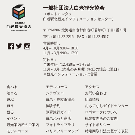
一般社団法人白老観光協会
（ポロトミンタ
ラ
白老駅北観光インフォメーションセンター）
〒059-0902 北海道白老郡白老町若草町1丁目1番21号
TEL：0144-82-2216 FAX：0144-82-4517
営業時間：
4月～10月 9:00～18:00
11月～3月 9:00～17:00
定休日：
年末年始（12月29日〜1月3日）
11月～3月は売店のみ月曜（祝日の場合は翌日）
※観光インフォメーションは営業
食べる
モデルコース
アクセス
泊まる
シラヴェロ
お問い合わせ
遊ぶ
白老・虎杖浜温泉
組織情報
買う
体験予約
おもてなしガイドセンター
観る
教育旅行ガイド
ロゴマークについて
イベント
白老ねっと商店
観光案内所のご案内
観光案内所のご案内
フォトライブラリ
サイトポリシー
モデルコース
バリアフリーマップ
特定商取引法に基づく表記