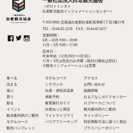
一般社団法人白老観光協会
（ポロトミンタ
ラ
白老駅北観光インフォメーションセンター）
〒059-0902 北海道白老郡白老町若草町1丁目1番21号
TEL：0144-82-2216 FAX：0144-82-4517
営業時間：
4月～10月 9:00～18:00
11月～3月 9:00～17:00
定休日：
年末年始（12月29日〜1月3日）
11月～3月は売店のみ月曜（祝日の場合は翌日）
※観光インフォメーションは営業
食べる
モデルコース
アクセス
泊まる
シラヴェロ
お問い合わせ
遊ぶ
白老・虎杖浜温泉
組織情報
買う
体験予約
おもてなしガイドセンター
観る
教育旅行ガイド
ロゴマークについて
イベント
白老ねっと商店
観光案内所のご案内
観光案内所のご案内
フォトライブラリ
サイトポリシー
モデルコース
バリアフリーマップ
特定商取引法に基づく表記
観光パンフレット
プライバシーポリシー