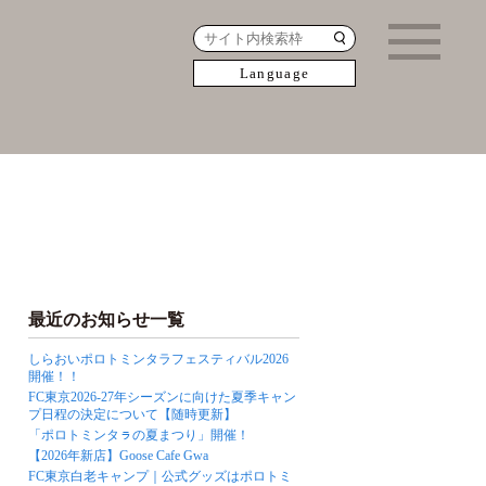
Language
最近のお知らせ一覧
しらおいポロトミンタラフェスティバル2026
開催！！
FC東京2026-27年シーズンに向けた夏季キャン
プ日程の決定について【随時更新】
「ポロトミンタㇻの夏まつり」開催！
【2026年新店】Goose Cafe Gwa
FC東京白老キャンプ｜公式グッズはポロトミ