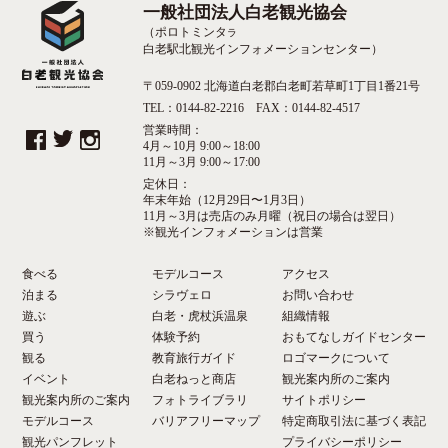
一般社団法人白老観光協会
（ポロトミンタ
ラ
白老駅北観光インフォメーションセンター）
〒059-0902 北海道白老郡白老町若草町1丁目1番21号
TEL：0144-82-2216 FAX：0144-82-4517
営業時間：
4月～10月 9:00～18:00
11月～3月 9:00～17:00
定休日：
年末年始（12月29日〜1月3日）
11月～3月は売店のみ月曜（祝日の場合は翌日）
※観光インフォメーションは営業
食べる
モデルコース
アクセス
泊まる
シラヴェロ
お問い合わせ
遊ぶ
白老・虎杖浜温泉
組織情報
買う
体験予約
おもてなしガイドセンター
観る
教育旅行ガイド
ロゴマークについて
イベント
白老ねっと商店
観光案内所のご案内
観光案内所のご案内
フォトライブラリ
サイトポリシー
モデルコース
バリアフリーマップ
特定商取引法に基づく表記
観光パンフレット
プライバシーポリシー