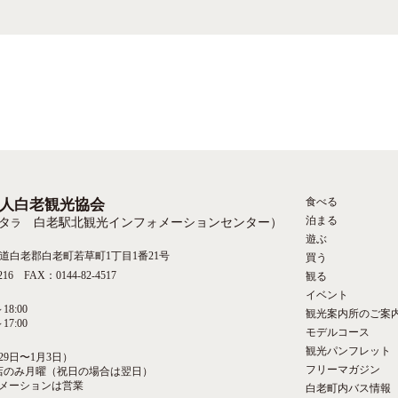
食べる
人白老観光協会
泊まる
タ
白老駅北観光インフォメーションセンター）
ラ
遊ぶ
 北海道白老郡白老町若草町1丁目1番21号
買う
216 FAX：0144-82-4517
観る
イベント
18:00
観光案内所のご案
17:00
モデルコース
観光パンフレット
29日〜1月3日）
フリーマガジン
売店のみ月曜（祝日の場合は翌日）
メーションは営業
白老町内バス情報