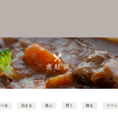
虎杖浜
食べる
泊まる
遊ぶ
買う
観る
イベン