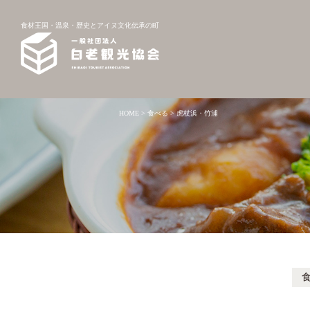
食材王国・温泉・歴史とアイヌ文化伝承の町
HOME
>
食べる
>
虎杖浜・竹浦