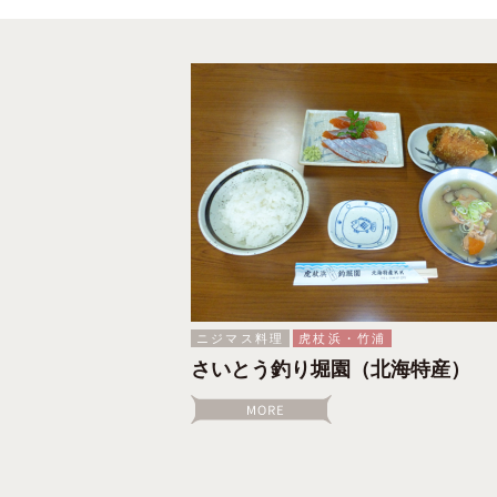
ニジマス料理
虎杖浜・竹浦
さいとう釣り堀園（北海特産）