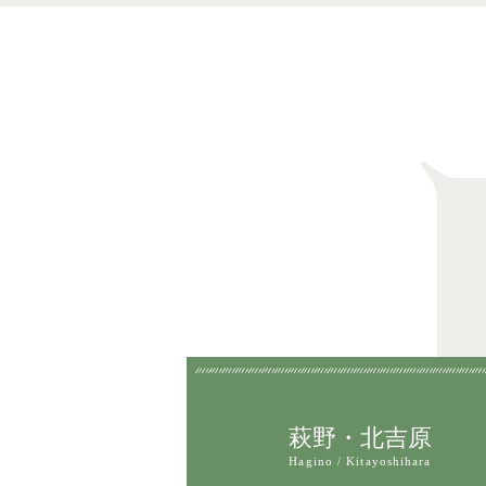
萩野・北吉原
Hagino / Kitayoshihara