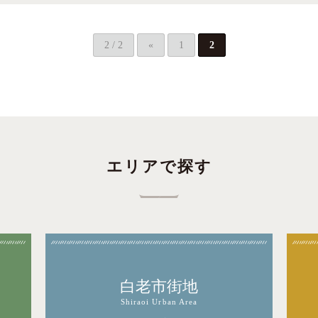
2 / 2
«
1
2
エリアで探す
白老市街地
Shiraoi Urban Area