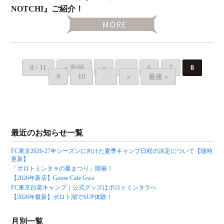
NOTCHI』ご紹介！
8 / 11
« 先頭
«
...
6
7
8
9
10
...
»
最後 »
最近のお知らせ一覧
FC東京2026-27年シーズンに向けた夏季キャンプ日程の決定について【随時
更新】
「ポロトミンタㇻの夏まつり」開催！
【2026年新店】Goose Cafe Gwa
FC東京白老キャンプ｜公式グッズはポロトミンタラへ
【2026年最新】ポロト湖でSUP体験！
月別一覧