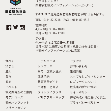
（ポロトミンタ
ラ
白老駅北観光インフォメーションセンター）
〒059-0902 北海道白老郡白老町若草町1丁目1番21号
TEL：0144-82-2216 FAX：0144-82-4517
営業時間：
4月～10月 9:00～18:00
11月～3月 9:00～17:00
定休日：
年末年始（12月29日〜1月3日）
11月～3月は売店のみ月曜（祝日の場合は翌日）
※観光インフォメーションは営業
食べる
モデルコース
アクセス
泊まる
シラヴェロ
お問い合わせ
遊ぶ
白老・虎杖浜温泉
組織情報
買う
体験予約
おもてなしガイドセンター
観る
教育旅行ガイド
ロゴマークについて
イベント
白老ねっと商店
観光案内所のご案内
観光案内所のご案内
フォトライブラリ
サイトポリシー
モデルコース
バリアフリーマップ
特定商取引法に基づく表記
観光パンフレット
プライバシーポリシー
フリーマガジン