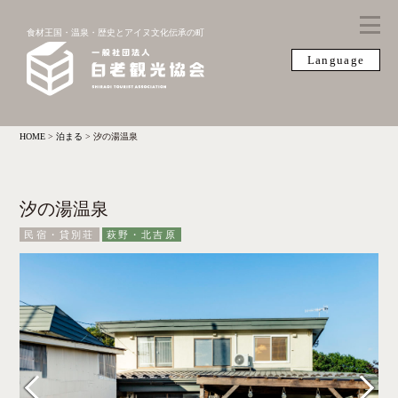
食材王国・温泉・歴史とアイヌ文化伝承の町
Language
HOME
>
泊まる
>
汐の湯温泉
汐の湯温泉
民宿・貸別荘
萩野・北吉原
Previous
Next