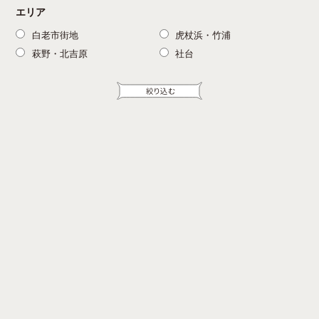
エリア
白老市街地
虎杖浜・竹浦
萩野・北吉原
社台