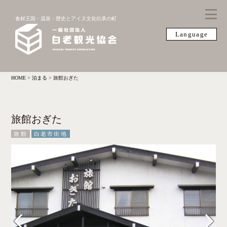
食材王国・温泉・歴史とアイヌ文化伝承の町
Language
HOME
>
泊まる
>
旅館おぎた
旅館おぎた
旅館
白老市街地
Previous
Next