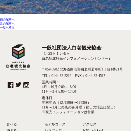
前の記事へ
次の記事へ
一覧へ戻る
一般社団法人白老観光協会
（ポロトミンタ
ラ
白老駅北観光インフォメーションセンター）
〒059-0902 北海道白老郡白老町若草町1丁目1番21号
TEL：0144-82-2216 FAX：0144-82-4517
営業時間：
4月～10月 9:00～18:00
11月～3月 9:00～17:00
定休日：
年末年始（12月29日〜1月3日）
11月～3月は売店のみ月曜（祝日の場合は翌日）
※観光インフォメーションは営業
食べる
モデルコース
アクセス
泊まる
シラヴェロ
お問い合わせ