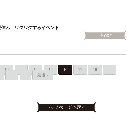
夏休み ワクワクするイベント
10
...
14
15
16
17
18
...
...
»
最後 »