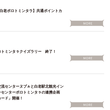
×白老ポロトミンタラ】共通ポイントカ
ロトミンタㇻクイズラリー 終了！
交流センターヌプㇽと白老駅北観光イン
ンセンターポロトミンタㇻの連携企画
カード」開催！