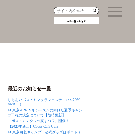
Language
最近のお知らせ一覧
しらおいポロトミンタラフェスティバル2026
開催！！
FC東京2026-27年シーズンに向けた夏季キャン
プ日程の決定について【随時更新】
「ポロトミンタㇻの夏まつり」開催！
【2026年新店】Goose Cafe Gwa
FC東京白老キャンプ｜公式グッズはポロトミ