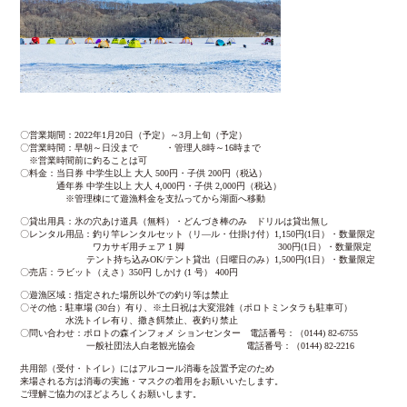
〇営業期間：2022年1月20日（予定）～3月上旬（予定）
〇営業時間：早朝～日没まで ・管理人8時～16時まで
※営業時間前に釣ることは可
〇料金：当日券 中学生以上 大人 500円・子供 200円（税込）
通年券 中学生以上 大人 4,000円・子供 2,000円（税込）
※管理棟にて遊漁料金を支払ってから湖面へ移動
〇貸出用具：氷の穴あけ道具（無料）・どんづき棒のみ ドリルは貸出無し
〇レンタル用品：釣り竿レンタルセット（リ―ル・仕掛け付）1,150円(1日）・数量限定
ワカサギ用チェア 1 脚 300円(1日）・数量限定
テント持ち込みOK/テント貸出（日曜日のみ）1,500円(1日）・数量限定
〇売店：ラビット（えさ）350円 しかけ (1 号） 400円
〇遊漁区域：指定された場所以外での釣り等は禁止
〇その他：駐車場 (30台）有り、※土日祝は大変混雑（ポロトミンタラも駐車可）
水洗トイレ有り、撒き餌禁止、夜釣り禁止
〇問い合わせ：ポロトの森インフォメ ションセンター 電話番号：（0144) 82-6755
一般社団法人白老観光協会 電話番号：（0144) 82-2216
共用部（受付・トイレ）にはアルコール消毒を設置予定のため
来場される方は消毒の実施・マスクの着用をお願いいたします。
ご理解ご協力のほどよろしくお願いします。