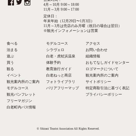
4月～10月 9:00～18:00
11月～3月 9:00～17:00
定休日：
年末年始（12月29日〜1月3日）
11月～3月は売店のみ月曜（祝日の場合は翌日）
※観光インフォメーションは営業
食べる
モデルコース
アクセス
泊まる
シラヴェロ
お問い合わせ
遊ぶ
白老・虎杖浜温泉
組織情報
買う
体験予約
おもてなしガイドセンター
観る
教育旅行ガイド
ロゴマークについて
イベント
白老ねっと商店
観光案内所のご案内
観光案内所のご案内
フォトライブラリ
サイトポリシー
モデルコース
バリアフリーマップ
特定商取引法に基づく表記
観光パンフレット
プライバシーポリシー
フリーマガジン
白老町内バス情報
© Shiraoi Tourist Association All Rights Reserved.