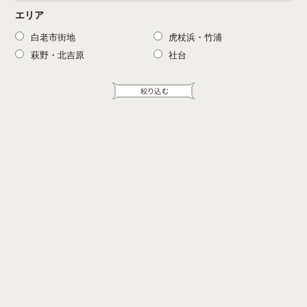
エリア
白老市街地
虎杖浜・竹浦
萩野・北吉原
社台