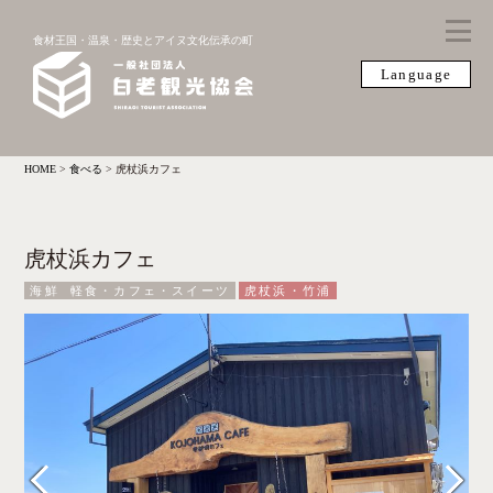
食材王国・温泉・歴史とアイヌ文化伝承の町
Language
HOME
>
食べる
>
虎杖浜カフェ
虎杖浜カフェ
海鮮
軽食・カフェ・スイーツ
虎杖浜・竹浦
Previous
Next