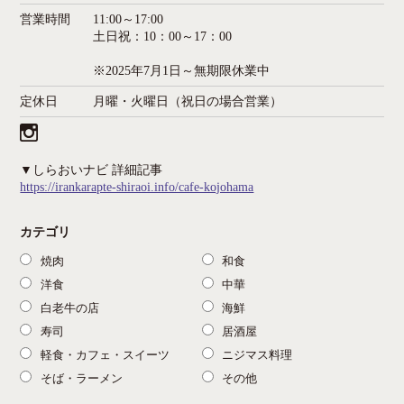
営業時間
11:00～17:00
土日祝：10：00～17：00
※2025年7月1日～無期限休業中
定休日
月曜・火曜日（祝日の場合営業）
▼しらおいナビ 詳細記事
https://irankarapte-shiraoi.info/cafe-kojohama
カテゴリ
焼肉
和食
洋食
中華
白老牛の店
海鮮
寿司
居酒屋
軽食・カフェ・スイーツ
ニジマス料理
そば・ラーメン
その他