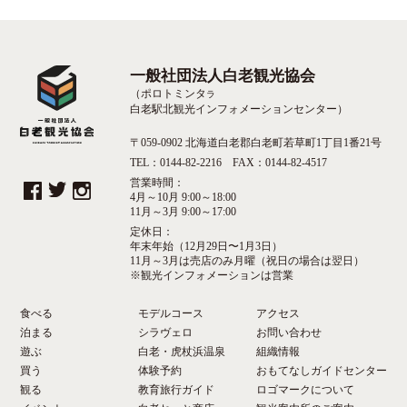
一般社団法人白老観光協会
（ポロトミンタ
ラ
白老駅北観光インフォメーションセンター）
〒059-0902 北海道白老郡白老町若草町1丁目1番21号
TEL：0144-82-2216 FAX：0144-82-4517
営業時間：
4月～10月 9:00～18:00
11月～3月 9:00～17:00
定休日：
年末年始（12月29日〜1月3日）
11月～3月は売店のみ月曜（祝日の場合は翌日）
※観光インフォメーションは営業
食べる
モデルコース
アクセス
泊まる
シラヴェロ
お問い合わせ
遊ぶ
白老・虎杖浜温泉
組織情報
買う
体験予約
おもてなしガイドセンター
観る
教育旅行ガイド
ロゴマークについて