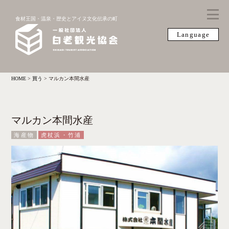
食材王国・温泉・歴史とアイヌ文化伝承の町
Language
HOME
>
買う
>
マルカン本間水産
マルカン本間水産
海産物
虎杖浜・竹浦