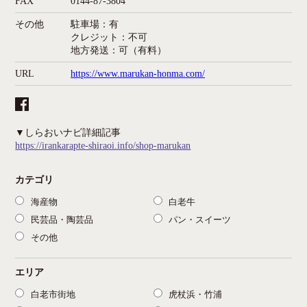
FAX
0144-87-3804
その他
駐車場：有
クレジット：不可
地方発送：可（有料）
URL
https://www.marukan-honma.com/
▼しらおいナビ詳細記事
https://irankarapte-shiraoi.info/shop-marukan
カテゴリ
海産物
白老牛
民芸品・陶芸品
パン・スイーツ
その他
エリア
白老市街地
虎杖浜・竹浦