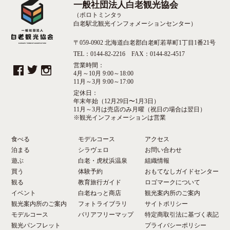
一般社団法人白老観光協会
（ポロトミンタ
ラ
白老駅北観光インフォメーションセンター）
〒059-0902 北海道白老郡白老町若草町1丁目1番21号
TEL：0144-82-2216 FAX：0144-82-4517
営業時間：
4月～10月 9:00～18:00
11月～3月 9:00～17:00
定休日：
年末年始（12月29日〜1月3日）
11月～3月は売店のみ月曜（祝日の場合は翌日）
※観光インフォメーションは営業
食べる
モデルコース
アクセス
泊まる
シラヴェロ
お問い合わせ
遊ぶ
白老・虎杖浜温泉
組織情報
買う
体験予約
おもてなしガイドセンター
観る
教育旅行ガイド
ロゴマークについて
イベント
白老ねっと商店
観光案内所のご案内
観光案内所のご案内
フォトライブラリ
サイトポリシー
モデルコース
バリアフリーマップ
特定商取引法に基づく表記
観光パンフレット
プライバシーポリシー