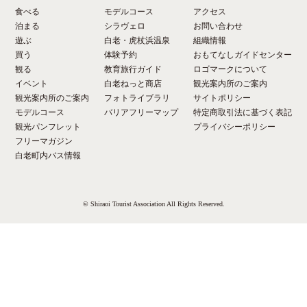
食べる
モデルコース
アクセス
泊まる
シラヴェロ
お問い合わせ
遊ぶ
白老・虎杖浜温泉
組織情報
買う
体験予約
おもてなしガイドセンター
観る
教育旅行ガイド
ロゴマークについて
イベント
白老ねっと商店
観光案内所のご案内
観光案内所のご案内
フォトライブラリ
サイトポリシー
モデルコース
バリアフリーマップ
特定商取引法に基づく表記
観光パンフレット
プライバシーポリシー
フリーマガジン
白老町内バス情報
© Shiraoi Tourist Association All Rights Reserved.