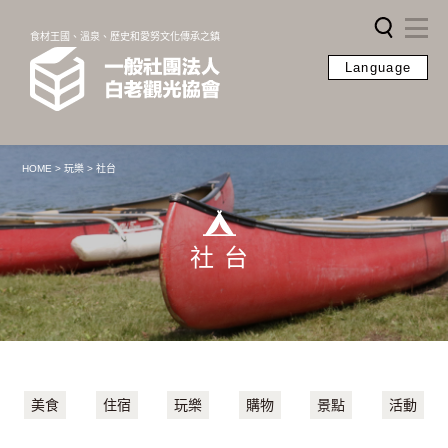
食材王國、溫泉、歷史和愛努文化傳承之鎮
Language
HOME
>
玩樂
>
社台
社台
美食
住宿
玩樂
購物
景點
活動