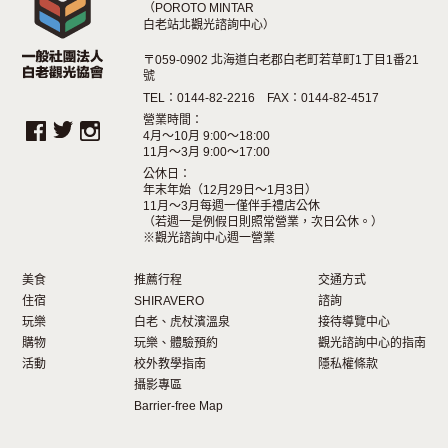
（POROTO MINTAR
白老站北觀光諮詢中心）
〒059-0902 北海道白老郡白老町若草町1丁目1番21
號
TEL：0144-82-2216 FAX：0144-82-4517
營業時間：
4月～10月 9:00～18:00
11月～3月 9:00～17:00
公休日：
年末年始（12月29日〜1月3日）
11月～3月每週一僅伴手禮店公休
（若週一是例假日則照常營業，次日公休。）
※觀光諮詢中心週一營業
美食
推薦行程
交通方式
住宿
SHIRAVERO
諮詢
玩樂
白老、虎杖濱溫泉
接待導覽中心
購物
玩樂、體驗預約
觀光諮詢中心的指南
活動
校外教學指南
隱私權條款
攝影專區
Barrier-free Map