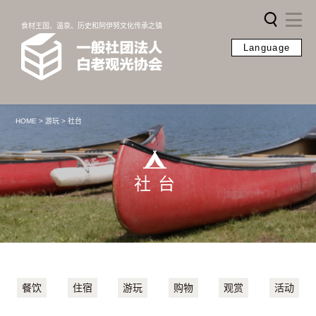
食材王国、温泉、历史和阿伊努文化传承之镇
Language
HOME
>
游玩
>
社台
社台
餐饮
住宿
游玩
购物
观赏
活动