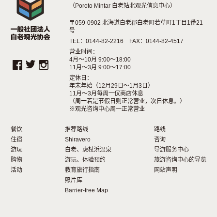
（Poroto Mintar 白老站北观光信息中心）
〒059-0902 北海道白老郡白老町若草町1丁目1番21
号
TEL：0144-82-2216 FAX：0144-82-4517
营业时间：
4月～10月 9:00～18:00
11月～3月 9:00～17:00
定休日：
年末年始（12月29日〜1月3日）
11月～3月每周一仅商店休息
（周一若是节假日则正常营业，次日休息。）
※观光咨询中心周一正常营业
餐饮
推荐路线
路线
住宿
Shiravero
咨询
游玩
白老、虎杖浜温泉
导游服务中心
购物
游玩、体验预约
旅游咨询中心的导览
活动
教育旅行指南
网站声明
照片库
Barrier-free Map