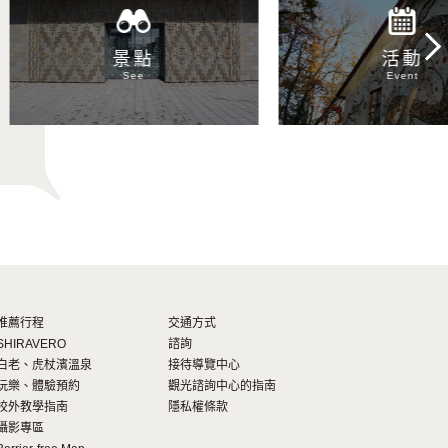
Next
景點
活動
See
Event
推薦行程
交通方式
SHIRAVERO
諮詢
白老、虎杖濱溫泉
接待導覽中心
玩樂、體驗預約
觀光諮詢中心的指南
校外教學指南
隱私權條款
攝影專區