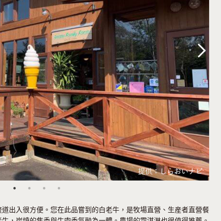
Next
流道出入很方便。您在此品嘗到的白老牛，是牧場直營、生産者直營餐
老牛，炭燒的焦香與牛肉香氣融為一體。農場的霜淇淋也很值得推薦。