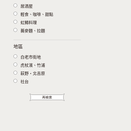
居酒屋
輕食、咖啡、甜點
虹鱒料理
蕎麥麵、拉麵
地區
白老市街地
虎杖濱、竹浦
萩野・北吉原
社台