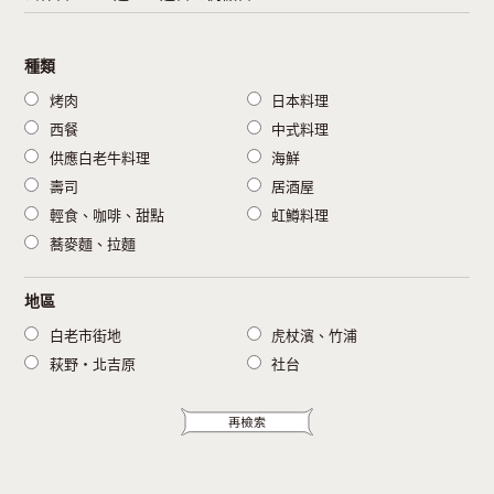
種類
烤肉
日本料理
西餐
中式料理
供應白老牛料理
海鮮
壽司
居酒屋
輕食、咖啡、甜點
虹鱒料理
蕎麥麵、拉麵
地區
白老市街地
虎杖濱、竹浦
萩野・北吉原
社台