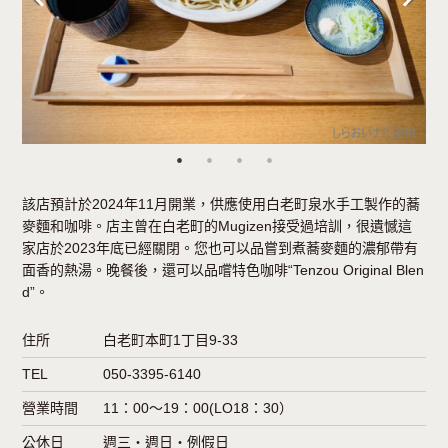
該店預計於2024年11月開業，供應使用白老町泉水手工製作的蕎
麥麵和咖啡。店主曾在白老町的Mugizen接受過培訓，很遺憾這
家店於2023年底已經關閉。您也可以品嘗到煮蕎麥麵的濃郁帶有
面香的熱湯。晚餐後，還可以品嚐特色咖啡“Tenzou Original Blen
d”。
住所
白老町本町1丁目9-33
TEL
050-3395-6140
營業時間
11：00〜19：00(LO18：30）
公休日
週三・週日・例假日