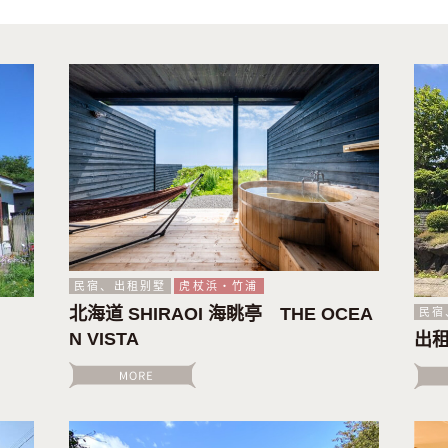
民宿、出租别墅
虎杖浜・竹浦
北海道 SHIRAOI 海眺亭 THE OCEA
民宿
N VISTA
出租