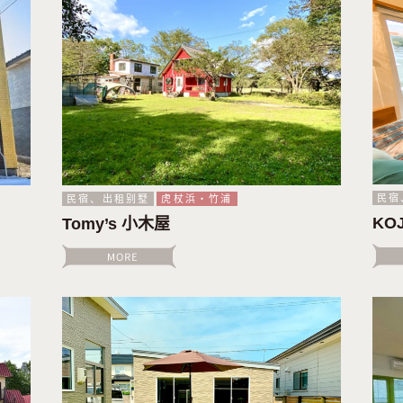
民宿
民宿、出租别墅
虎杖浜・竹浦
KO
Tomy’s 小木屋