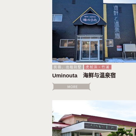
民宿、出租别墅
虎杖浜・竹浦
Uminouta 海鲜与温泉宿