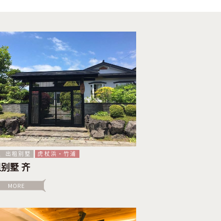
、出租别墅
虎杖浜・竹浦
别墅 齐