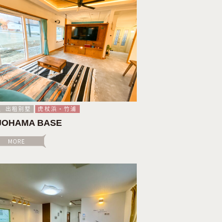
、出租别墅
虎杖浜・竹浦
JOHAMA BASE