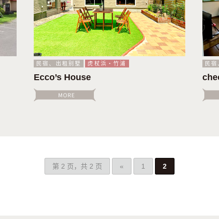
民宿、出租别墅
虎杖浜・竹浦
民宿
Ecco’s House
che
第 2 页，共 2 页
«
1
2