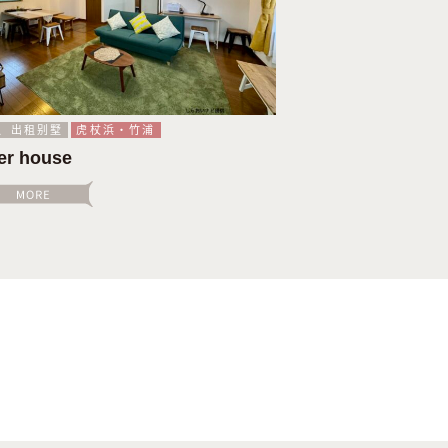
、出租别墅
虎杖浜・竹浦
er house