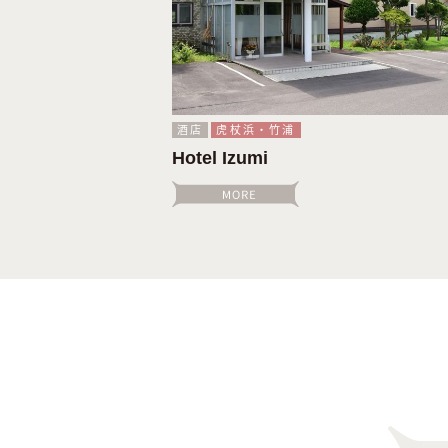
酒店
虎杖浜・竹浦
Hotel Izumi