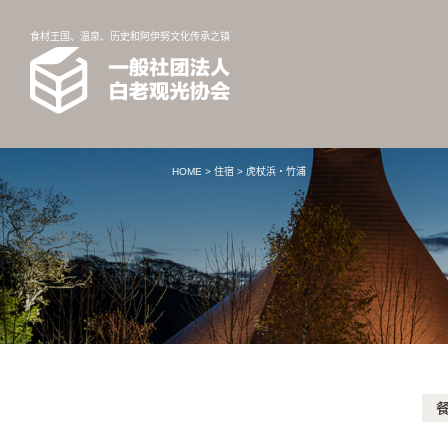
食材王国、温泉、历史和阿伊努文化传承之镇
HOME
>
住宿
>
虎杖浜・竹浦