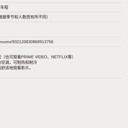
钟车程
元~（根据季节和人数而有所不同）
jp/rooms/932120830868913756
可观看PRIME VIDEO、NETFLIX等）
力空调，可制热和制冷
路舒适地观看影片。