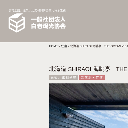
食材王国、温泉、历史和阿伊努文化传承之镇
HOME
>
住宿
>
北海道 SHIRAOI 海眺亭 THE OCEAN VIS
北海道 SHIRAOI 海眺亭 THE 
民宿、出租别墅
虎杖浜・竹浦