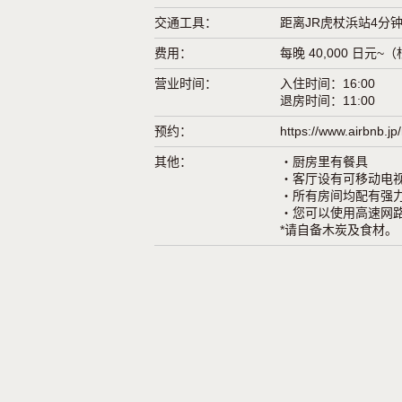
交通工具：
距离JR虎杖浜站4分
费用：
每晚 40,000 日
营业时间：
入住时间：16:00
退房时间：11:00
预约：
https://www.airbnb.
其他：
・厨房里有餐具
・客厅设有可移动电视（也
・所有房间均配有强
・您可以使用高速网
*请自备木炭及食材。