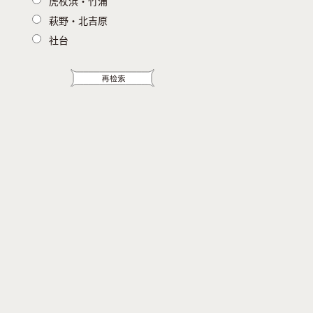
虎杖浜・竹浦
萩野・北吉原
社台