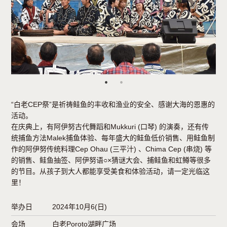
“白老CEP祭”是祈祷鲑鱼的丰收和渔业的安全、感谢大海的恩惠的
活动。
在庆典上，有阿伊努古代舞蹈和Mukkuri (口琴) 的演奏，还有传
统捕鱼方法Malek捕鱼体验、每年盛大的鲑鱼低价销售、用鲑鱼制
作的阿伊努传统料理Cep Ohau (三平汁) 、Chima Cep (串烧) 等
的销售、鲑鱼抽签、阿伊努语○×猜谜大会、捕鲑鱼和虹鳟等很多
的节目。从孩子到大人都能享受美食和体验活动，请一定光临这
里！
举办日
2024年10月6(日)
会场
白老Poroto湖畔广场