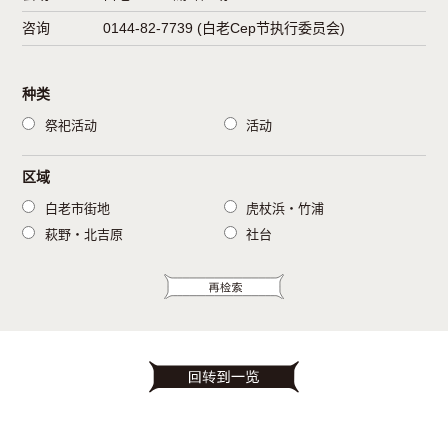
咨询
0144-82-7739 (白老Cep节执行委员会)
种类
祭祀活动
活动
区域
白老市街地
虎杖浜・竹浦
萩野・北吉原
社台