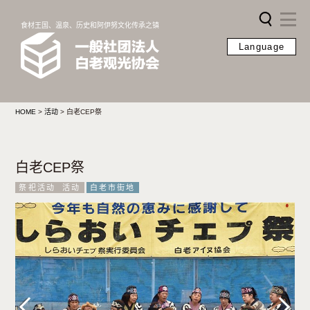
食材王国、温泉、历史和阿伊努文化传承之镇
Language
HOME
>
活动
>
白老CEP祭
白老CEP祭
祭祀活动
活动
白老市街地
Previous
Next