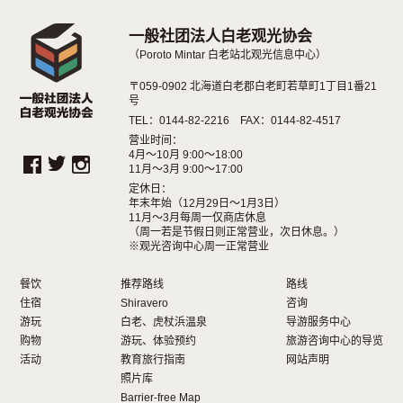
一般社团法人白老观光协会
（Poroto Mintar 白老站北观光信息中心）
〒059-0902 北海道白老郡白老町若草町1丁目1番21
号
TEL：0144-82-2216 FAX：0144-82-4517
营业时间：
4月～10月 9:00～18:00
11月～3月 9:00～17:00
定休日：
年末年始（12月29日〜1月3日）
11月～3月每周一仅商店休息
（周一若是节假日则正常营业，次日休息。）
※观光咨询中心周一正常营业
餐饮
推荐路线
路线
住宿
Shiravero
咨询
游玩
白老、虎杖浜温泉
导游服务中心
购物
游玩、体验预约
旅游咨询中心的导览
活动
教育旅行指南
网站声明
照片库
Barrier-free Map