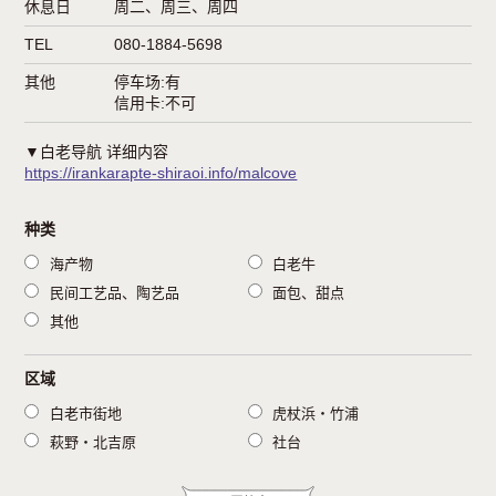
休息日
周二、周三、周四
TEL
080-1884-5698
其他
停车场:有
信用卡:不可
▼白老导航 详细内容
https://irankarapte-shiraoi.info/malcove
种类
海产物
白老牛
民间工艺品、陶艺品
面包、甜点
其他
区域
白老市街地
虎杖浜・竹浦
萩野・北吉原
社台