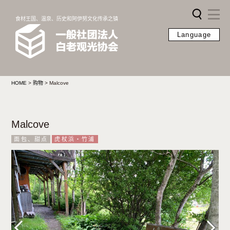
食材王国、温泉、历史和阿伊努文化传承之镇
Language
HOME
>
购物
>
Malcove
Malcove
面包、甜点
虎杖浜・竹浦
Previous
Next