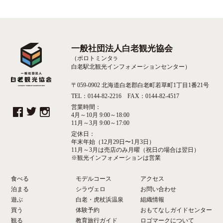
一般社団法人白老観光協会
（ポロトミンタ
ラ
白老駅北観光インフォメーションセンター）
〒059-0902 北海道白老郡白老町若草町1丁目1番21号
TEL：0144-82-2216 FAX：0144-82-4517
営業時間：
4月～10月 9:00～18:00
11月～3月 9:00～17:00
定休日：
年末年始（12月29日〜1月3日）
11月～3月は売店のみ月曜（祝日の場合は翌日）
※観光インフォメーションは営業
食べる
モデルコース
アクセス
泊まる
シラヴェロ
お問い合わせ
遊ぶ
白老・虎杖浜温泉
組織情報
買う
体験予約
おもてなしガイドセンター
観る
教育旅行ガイド
ロゴマークについて